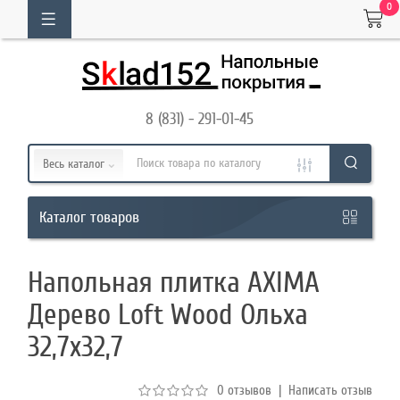
0
ОГ
ТОВАРОВ
8 (831) - 291-01-45
Кабинет
Весь каталог
Обратный
товаров
Каталог
звонок
Напольная плитка AXIMA
8
Дерево Loft Wood Ольха
(831)
32,7х32,7
-
291-
0 отзывов
|
Написать отзыв
01-