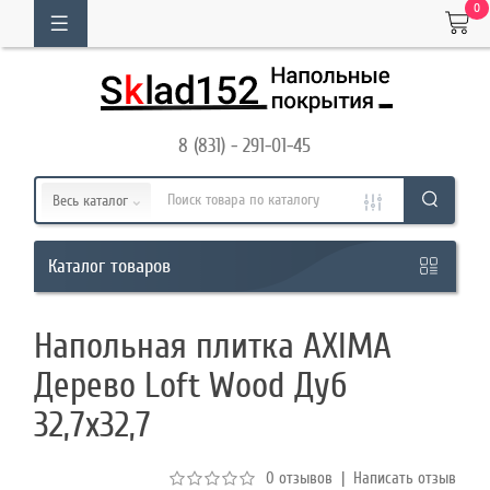
0
ОГ
ТОВАРОВ
8 (831) - 291-01-45
Кабинет
Весь каталог
Обратный
товаров
Каталог
звонок
Напольная плитка AXIMA
8
Дерево Loft Wood Дуб
(831)
32,7х32,7
-
291-
0 отзывов
|
Написать отзыв
01-