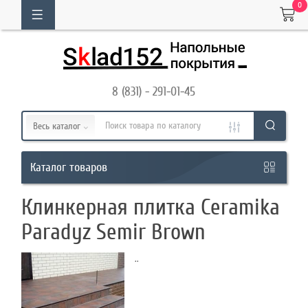
0
ОГ
ТОВАРОВ
8 (831) - 291-01-45
Кабинет
Весь каталог
Обратный
товаров
Каталог
звонок
Клинкерная плитка Ceramika
8
Paradyz Semir Brown
(831)
..
-
291-
01-