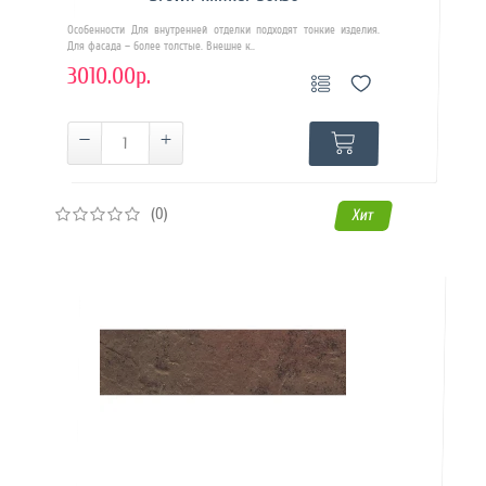
Особенности Для внутренней отделки подходят тонкие изделия.
Для фасада – более толстые. Внешне к..
3010.00р.
(0)
Хит