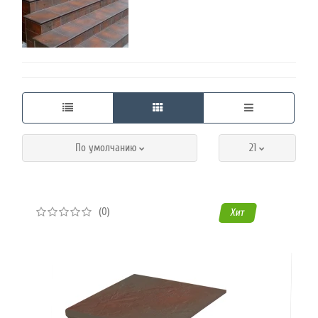
45
Режим
работы
Контакты
По умолчанию
21
(0)
Хит