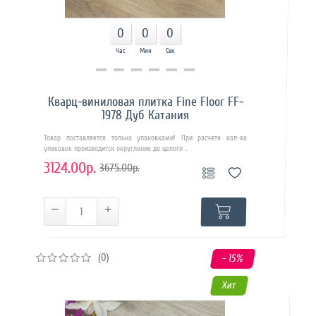
0
0
0
Час
Мин
Сек
Купить в 1 клик
Кварц-виниловая плитка Fine Floor FF-
1978 Дуб Катания
Товар поставляется только упаковками! При расчете кол-ва
упаковок производится округление до целого ..
3124.00р.
3675.00р.
(0)
- 15
%
Хит