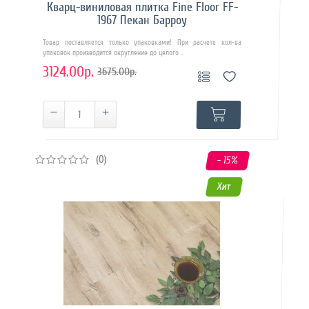
Кварц-виниловая плитка Fine Floor FF-
1967 Пекан Барроу
Товар поставляется только упаковками! При расчете кол-ва
упаковок производится округление до целого ..
3124.00р.
3675.00р.
(0)
- 15
%
Хит