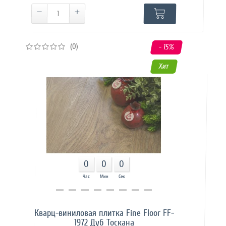
(0)
- 15
%
Хит
0
0
0
Час
Мин
Сек
Купить в 1 клик
Кварц-виниловая плитка Fine Floor FF-
1972 Дуб Тоскана