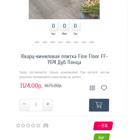
0
0
0
Час
Мин
Сек
Купить в 1 клик
Кварц-виниловая плитка Fine Floor FF-
1974 Дуб Понца
Товар поставляется только упаковками! При расчете кол-ва
упаковок производится округление до целого ..
3124.00р.
3675.00р.
(0)
- 15
%
Хит