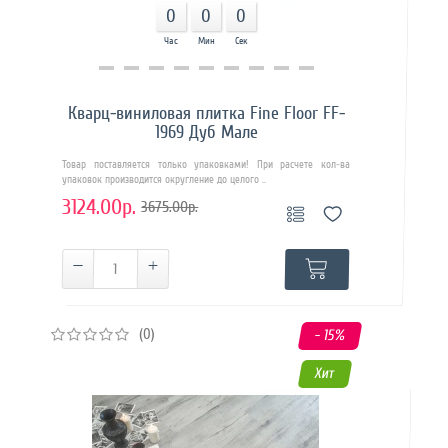
0
0
0
Час
Мин
Сек
Купить в 1 клик
Кварц-виниловая плитка Fine Floor FF-
1969 Дуб Мале
Товар поставляется только упаковками! При расчете кол-ва
упаковок производится округление до целого ..
3124.00р.
3675.00р.
(0)
- 15
%
Хит