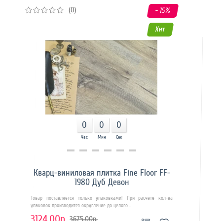
(0)
- 15
%
Хит
0
0
0
Час
Мин
Сек
Купить в 1 клик
Кварц-виниловая плитка Fine Floor FF-
1980 Дуб Девон
Товар поставляется только упаковками! При расчете кол-ва
упаковок производится округление до целого ..
3124.00р.
3675.00р.