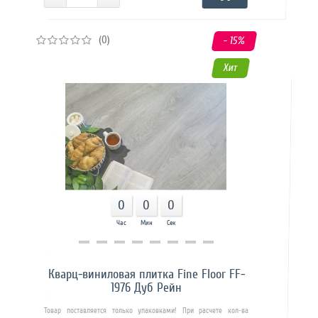
(0)
- 15
%
Хит
0
0
0
Час
Мин
Сек
Купить в 1 клик
Кварц-виниловая плитка Fine Floor FF-
1976 Дуб Рейн
Товар поставляется только упаковками! При расчете кол-ва