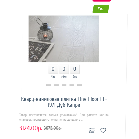
Хит
0
0
0
Час
Мин
Сек
Купить в 1 клик
Кварц-виниловая плитка Fine Floor FF-
1971 Дуб Капри
Товар поставляется только упаковками! При расчете кол-ва
упаковок производится округление до целого ..
3124.00р.
3675.00р.