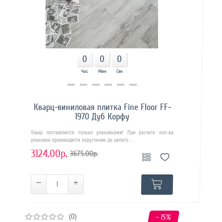
0
0
0
Час
Мин
Сек
Купить в 1 клик
Кварц-виниловая плитка Fine Floor FF-
1970 Дуб Корфу
Товар поставляется только упаковками! При расчете кол-ва
упаковок производится округление до целого ..
3124.00р.
3675.00р.
(0)
- 15
%