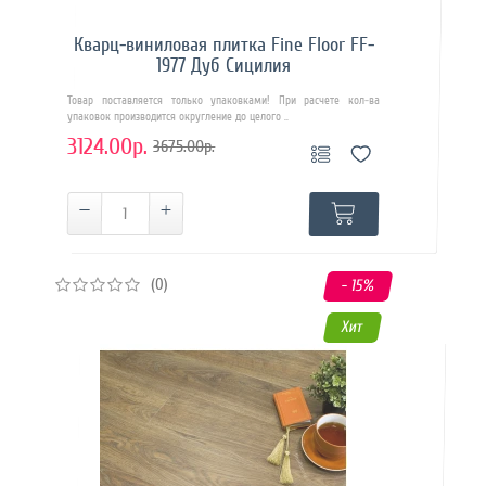
Кварц-виниловая плитка Fine Floor FF-
1977 Дуб Сицилия
Товар поставляется только упаковками! При расчете кол-ва
упаковок производится округление до целого ..
3124.00р.
3675.00р.
(0)
- 15
%
Хит