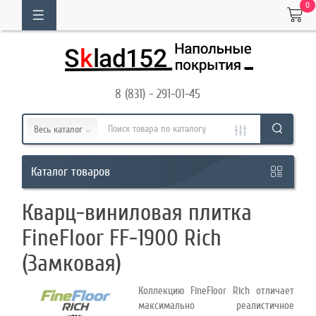
0
ОГ
ТОВАРОВ
8 (831) - 291-01-45
Кабинет
Весь каталог
Обратный
товаров
Каталог
звонок
Кварц-виниловая плитка
8
FineFloor FF-1900 Rich
(831)
(Замковая)
-
291-
Коллекцию FineFloor Rich отличает
максимально реалистичное
01-