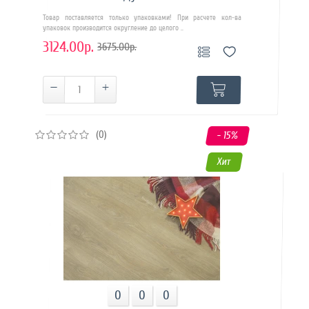
Товар поставляется только упаковками! При расчете кол-ва
упаковок производится округление до целого ..
3124.00р.
3675.00р.
(0)
- 15
%
Хит
0
0
0