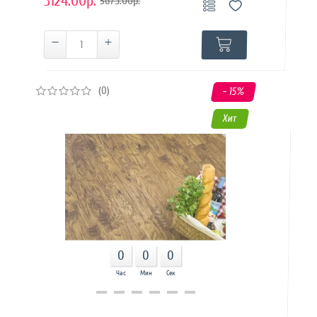
3124.00р.
3675.00р.
(0)
- 15
%
Хит
0
0
0
Час
Мин
Сек
Купить в 1 клик