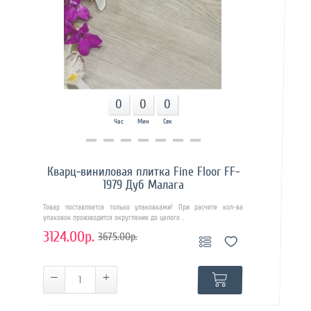
0
0
0
Час
Мин
Сек
Купить в 1 клик
Кварц-виниловая плитка Fine Floor FF-
1979 Дуб Малага
Товар поставляется только упаковками! При расчете кол-ва
упаковок производится округление до целого ..
3124.00р.
3675.00р.