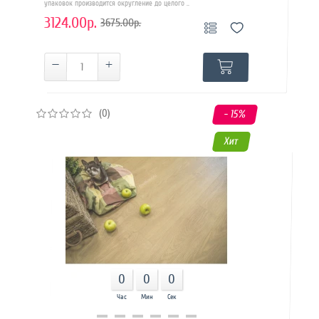
упаковок производится округление до целого ..
3124.00р.
3675.00р.
(0)
- 15
%
Хит
0
0
0
Час
Мин
Сек
Купить в 1 клик