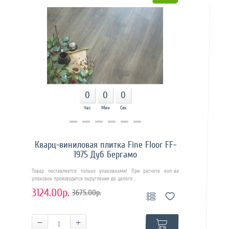
0
0
0
Час
Мин
Сек
Купить в 1 клик
Кварц-виниловая плитка Fine Floor FF-
1975 Дуб Бергамо
Товар поставляется только упаковками! При расчете кол-ва
упаковок производится округление до целого ..
3124.00р.
3675.00р.