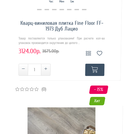
Час
Мин
Сек
Купить в 1 клик
Кварц-виниловая плитка Fine Floor FF-
1973 Дуб Лацио
Товар поставляется только упаковками! При расчете кол-ва
упаковок производится округление до целого ..
3124.00р.
3675.00р.
(0)
- 15
%
Хит