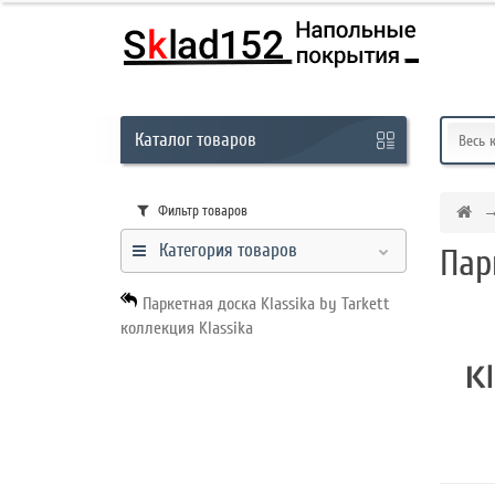
Кабинет
Каталог
товаров
Обратный
Весь 
звонок
Фильтр товаров
Категория товаров
Пар
8
(831)
Паркетная доска Klassika by Tarkett
-
коллекция Klassika
291-
01-
45