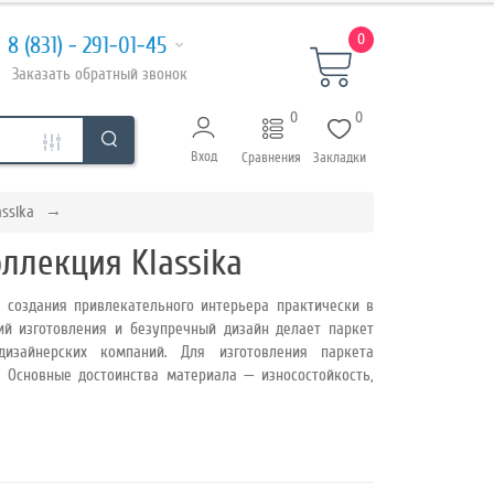
0
8 (831) - 291-01-45
Заказать
обратный
звонок
0
0
Вход
Сравнения
Закладки
assika
оллекция Klassika
я создания привлекательного интерьера практически в
й изготовления и безупречный дизайн делает паркет
дизайнерских компаний. Для изготовления паркета
. Основные достоинства материала — износостойкость,