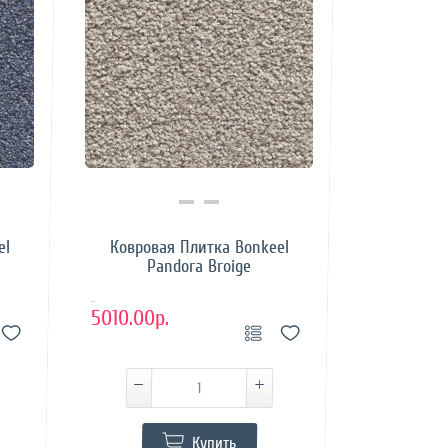
Купить в 1 клик
el
Ковровая Плитка Bonkeel
Pandora Broige
..
5010.00р.
Купить