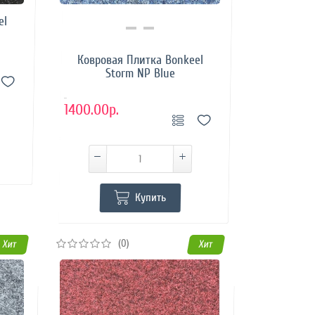
el
Купить в 1 клик
Ковровая Плитка Bonkeel
Storm NP Blue
..
1400.00р.
Купить
(0)
Хит
Хит