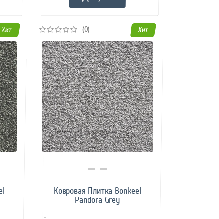
(0)
Хит
Хит
Купить в 1 клик
el
Ковровая Плитка Bonkeel
Pandora Grey
..