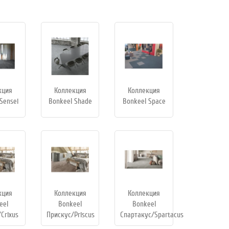
кция
Коллекция
Коллекция
Sensei
Bonkeel Shade
Bonkeel Space
кция
Коллекция
Коллекция
eel
Bonkeel
Bonkeel
Crixus
Прискус/Priscus
Спартакус/Spartacus