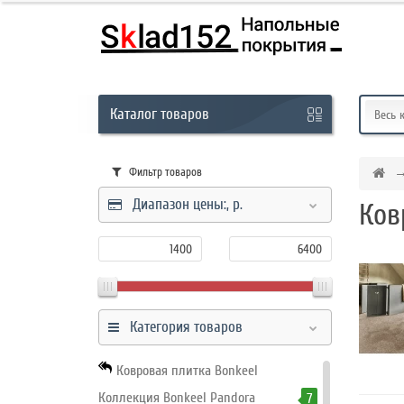
Кабинет
Каталог
товаров
Обратный
Весь 
звонок
Фильтр товаров
Диапазон цены:,
р.
Ков
8
(831)
-
291-
01-
Категория товаров
45
Ковровая плитка Bonkeel
Коллекция Bonkeel Pandora
7