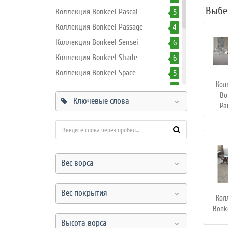
Режим
Выбе
Коллекция Bonkeel Pascal
5
работы
Коллекция Bonkeel Passage
4
Коллекция Bonkeel Sensei
6
Контакты
Коллекция Bonkeel Shade
6
Коллекция Bonkeel Space
5
Кол
Коллекция Bonkeel Star
6
Bo
Ключевые слова
Коллекция Bonkeel Stone
4
Pa
Коллекция Bonkeel Storm NP
5
Коллекция Bonkeel Криксус/Crixus
4
Коллекция Bonkeel Прискус/Priscus
6
Вес ворса
Коллекция Bonkeel
6
Спартакус/Spartacus
Коллекция Sunrise
8
Вес покрытия
Кол
Bonk
Высота ворса