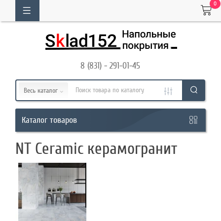
0
ОГ
ТОВАРОВ
8 (831) - 291-01-45
Кабинет
Весь каталог
Обратный
товаров
Каталог
звонок
NT Ceramic керамогранит
8
(831)
-
291-
01-