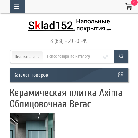
0
ОГ
ТОВАРОВ
8 (831) - 291-01-45
Кабинет
Весь каталог
Обратный
товаров
Каталог
звонок
Керамическая плитка Axima
8
Облицовочная Вегас
(831)
-
291-
01-