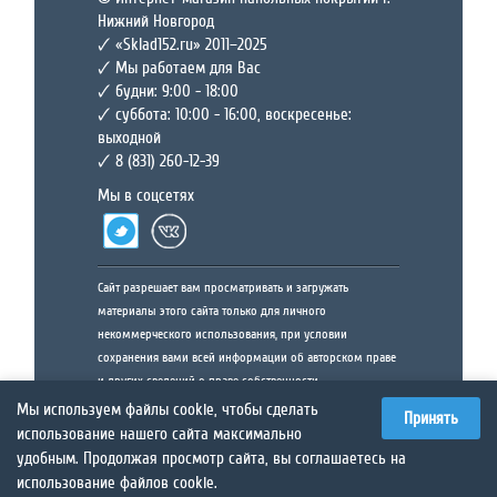
Нижний Новгород
🗸 «Sklad152.ru» 2011–2025
🗸 Мы работаем для Вас
🗸 будни: 9:00 - 18:00
🗸 суббота: 10:00 - 16:00, воскресенье:
выходной
🗸 8 (831) 260-12-39
Мы в соцсетях
Сайт разрешает вам просматривать и загружать
материалы этого сайта только для личного
некоммерческого использования, при условии
сохранения вами всей информации об авторском праве
и других сведений о праве собственности,
содержащихся в исходных материалах и любых их
Мы используем файлы cookie, чтобы сделать
Принять
копиях. Запрещается изменять материалы этого Сайта, а
использование нашего сайта максимально
также распространять или демонстрировать их в любом
удобным. Продолжая просмотр сайта, вы соглашаетесь на
виде или использовать их любым другим образом для
использование файлов cookie.