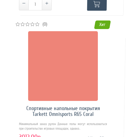
(0)
Хит
Купить в 1 клик
Спортивные напольные покрытия
Tarkett Omnisports R65 Coral
Минимальный заказ рулон Данные полы могут использоваться
при строительстве игровых площадок, однако..
3012.00р.