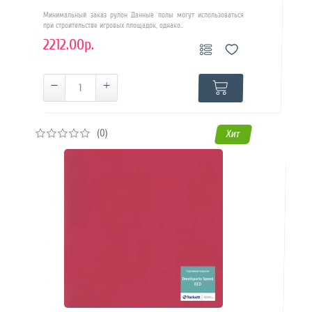
Минимальный заказ рулон Данные полы могут использоваться
при строительстве игровых площадок, однако..
2212.00р.
(0)
Хит
Купить в 1 клик