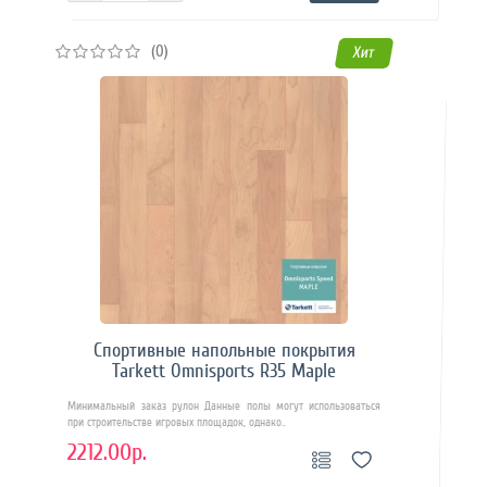
(0)
Хит
Купить в 1 клик
Спортивные напольные покрытия
Tarkett Omnisports R35 Maple
Минимальный заказ рулон Данные полы могут использоваться
при строительстве игровых площадок, однако..
2212.00р.