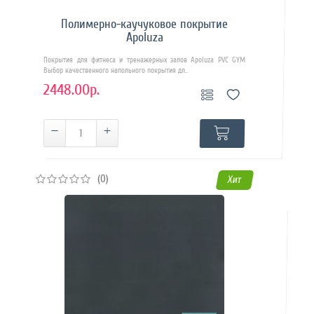
Полимерно-каучуковое покрытие
Apoluza
Покрытия для фитнеса и тренажерных залов Apoluza PVC GYM
Выбор качественного напольного покрытия дл..
2448.00р.
(0)
Хит