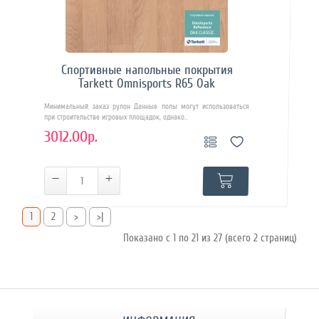
Купить в 1 клик
Спортивные напольные покрытия
Tarkett Omnisports R65 Oak
Минимальный заказ рулон Данные полы могут использоваться
при строительстве игровых площадок, однако..
3012.00р.
1
2
>
>|
Показано с 1 по 21 из 27 (всего 2 страниц)