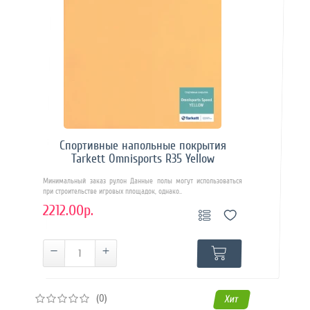
Купить в 1 клик
Спортивные напольные покрытия
Tarkett Omnisports R35 Yellow
Минимальный заказ рулон Данные полы могут использоваться
при строительстве игровых площадок, однако..
2212.00р.
(0)
Хит