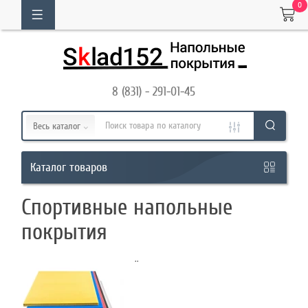
0
ОГ
ТОВАРОВ
8 (831) - 291-01-45
Кабинет
Весь каталог
Обратный
товаров
Каталог
звонок
Спортивные напольные
8
покрытия
(831)
..
-
291-
01-