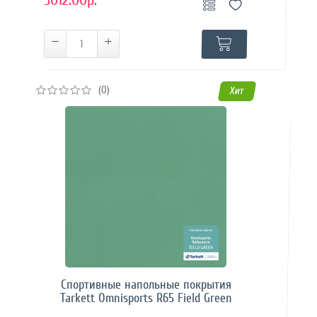
(0)
Хит
Купить в 1 клик
Спортивные напольные покрытия
Tarkett Omnisports R65 Field Green