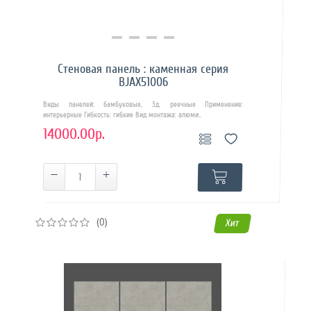
Купить в 1 клик
Стеновая панель : каменная серия
BJAX51006
Виды панелей: бамбуковые, 3д, реечные Применение:
интерьерные Гибкость: гибкие Вид монтажа: алюми..
14000.00р.
(0)
Хит