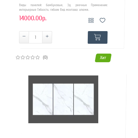
Виды панелей: бамбуковые, 3д, реечные Применение:
интерьерные Гибкость: гибкие Вид монтажа: алюми..
14000.00р.
(0)
Хит