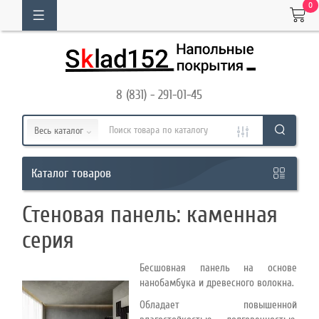
0
ОГ
ТОВАРОВ
8 (831) - 291-01-45
Кабинет
Весь каталог
Обратный
товаров
Каталог
звонок
Стеновая панель: каменная
8
серия
(831)
Бесшовная панель на основе
-
нанобамбука и древесного волокна.
291-
Обладает повышенной
01-