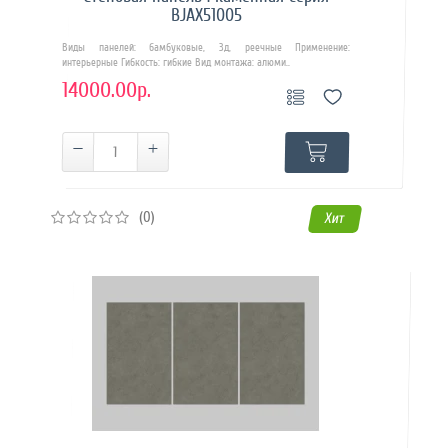
BJAX51005
Виды панелей: бамбуковые, 3д, реечные Применение:
интерьерные Гибкость: гибкие Вид монтажа: алюми..
14000.00р.
(0)
Хит