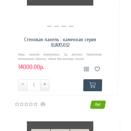
Купить в 1 клик
Стеновая панель : каменная серия
BJAX5032
Виды панелей: бамбуковые, 3д, реечные Применение:
интерьерные Гибкость: гибкие Вид монтажа: алюми..
14000.00р.
(0)
Хит