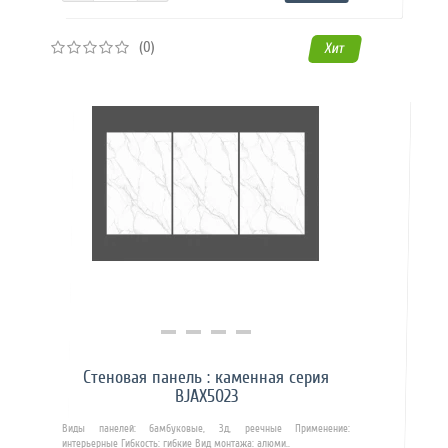
(0)
Хит
Купить в 1 клик
Стеновая панель : каменная серия
BJAX5023
Виды панелей: бамбуковые, 3д, реечные Применение:
интерьерные Гибкость: гибкие Вид монтажа: алюми..