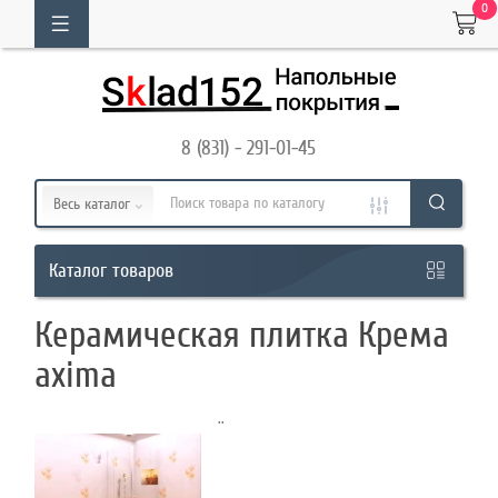
0
ОГ
ТОВАРОВ
8 (831) - 291-01-45
Кабинет
Весь каталог
Обратный
товаров
Каталог
звонок
Керамическая плитка Крема
8
axima
(831)
..
-
291-
01-