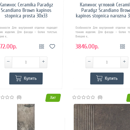
Капинос Ceramika Paradyz
Капинос угловой Cerami
Scandiano Brown kapinos
Paradyz Scandiano Bro
stopnica prosta 30x33
kapinos stopnica narozna 3
бенности Для внутренней отделки подходят
Особенности Для внутренней отделки по
кие изделия. Для фасада – более толстые.
тонкие изделия. Для фасада – более то
не к..
Внешне к..
72.00р.
3846.00р.
Купить
Купить
(0)
(0)
Хит