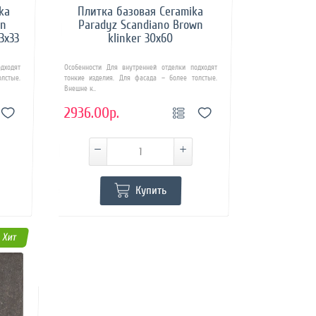
ka
Плитка базовая Ceramika
wn
Paradyz Scandiano Brown
3x33
klinker 30x60
дходят
Особенности Для внутренней отделки подходят
лстые.
тонкие изделия. Для фасада – более толстые.
Внешне к..
2936.00р.
Купить
Хит