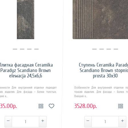
Купить в 1 клик
Купить в 1 клик
Плитка фасадная Ceramika
Ступень Ceramika Parad
Paradyz Scandiano Brown
Scandiano Brown stopni
elewacja 24,5x6,6
prosta 30x30
бенности Для внутренней отделки подходят
Особенности Для внутренней отделки по
кие изделия. Для фасада – более толстые.
тонкие изделия. Для фасада – более то
не к..
Внешне к..
35.00р.
3528.00р.