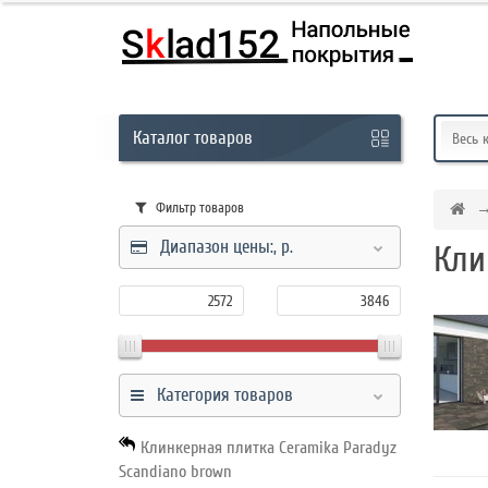
Кабинет
Каталог
товаров
Обратный
Весь 
звонок
Фильтр товаров
Диапазон цены:,
р.
Кли
8
(831)
-
291-
01-
Категория товаров
45
Клинкерная плитка Ceramika Paradyz
Scandiano brown