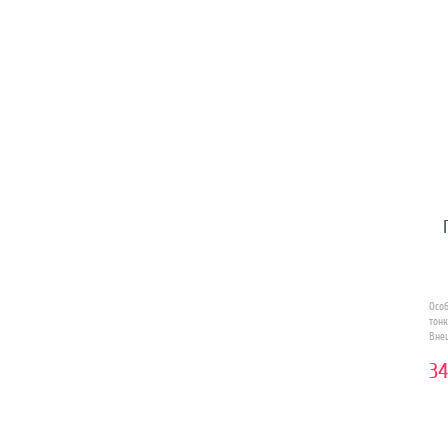
Осо
тон
Внеш
34