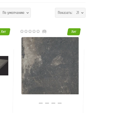
:
По умолчанию
Показать:
21
(0)
Хит
Хит
Купить в 1 клик