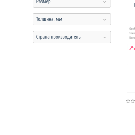
Размер
Толщина, мм
Осо
тон
Страна производитель
Внеш
25