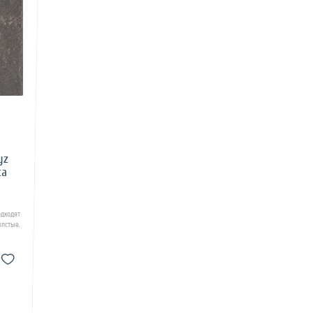
yz
ca
дходят
лстые.