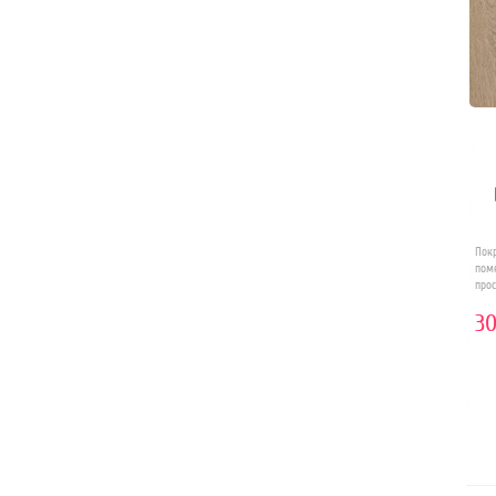
Пок
пом
прос
30