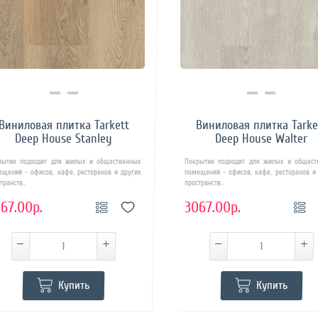
Купить в 1 клик
Купить в 1 клик
Виниловая плитка Tarkett
Виниловая плитка Tarke
Deep House Stanley
Deep House Walter
рытие подходит для жилых и общественных
Покрытие подходит для жилых и общест
ещений - офисов, кафе, ресторанов и других
помещений - офисов, кафе, ресторанов и 
транств..
пространств..
67.00р.
3067.00р.
Купить
Купить