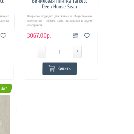
tt
Виниловая плитка Tarkett
Deep House Sean
венных
Покрытие подходит для жилых и общественных
других
помещений - офисов, кафе, ресторанов и других
пространств..
3067.00р.
Купить
Хит