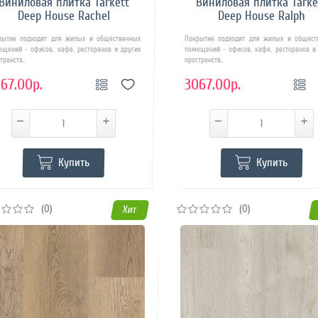
Виниловая плитка Tarkett
Виниловая плитка Tarke
Deep House Rachel
Deep House Ralph
рытие подходит для жилых и общественных
Покрытие подходит для жилых и общест
ещений - офисов, кафе, ресторанов и других
помещений - офисов, кафе, ресторанов и 
транств..
пространств..
67.00р.
3067.00р.
Купить
Купить
(0)
(0)
Хит