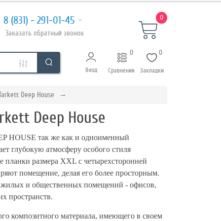
0
8 (831) - 291-01-45
Заказать
обратный
звонок
0
0
Вход
Сравнения
Закладки
Tarkett Deep House
rkett Deep House
EEP HOUSE так же как и одноименный
ет глубокую атмосферу особого стиля
е планки размера XXL с четырехсторонней
ряют помещение, делая его более просторным.
 жилых и общественных помещений - офисов,
их пространств.
го композитного материала, имеющего в своем