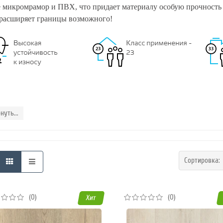
е микромрамор и ПВХ, что придает материалу особую прочность 
t расширяет границы возможного!
нуть...
Сортировка
(0)
(0)
Хит