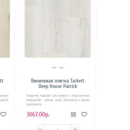
Купить в 1 клик
tt
Виниловая плитка Tarkett
Deep House Patrick
венных
Покрытие подходит для жилых и общественных
других
помещений - офисов, кафе, ресторанов и других
пространств..
3067.00р.