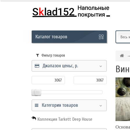
Кабинет
Каталог
товаров
Обратный
Весь 
звонок
Фильтр товаров
Диапазон цены:,
р.
Вин
8
(831)
-
291-
01-
Категория товаров
45
Коллекция Tarkett Deep House
Основа