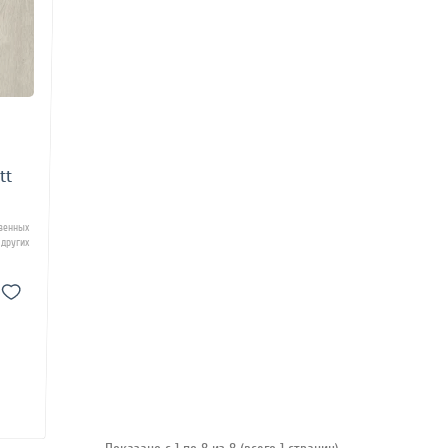
tt
венных
других