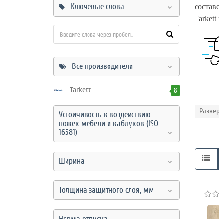
Режим
Ключевые слова
состав
работы
Tarket
Контакты
Все производители
Tarkett
8
Развер
Устойчивость к воздействию
ножек мебели и каблуков (ISO
16581)
Ширина
Толщина защитного слоя, мм
Норма отпуска