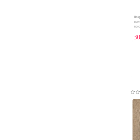
Пок
пом
прос
30