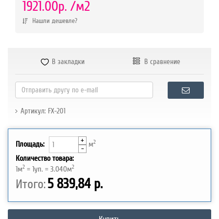
р.
1921.00р.
/м2
Нашли дешевле?
В закладки
В сравнение
Артикул: FX-201
+
2
Площадь:
м
-
Количество товара:
2
2
1
м
=
1
уп. =
3.040
м
5 839,84 р.
Итого: