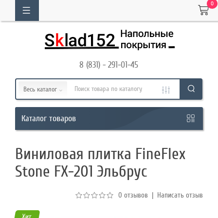
0
ОГ
ТОВАРОВ
8 (831) - 291-01-45
Кабинет
Весь каталог
Обратный
товаров
Каталог
звонок
Виниловая плитка FineFlex
8
Stone FX-201 Эльбрус
(831)
-
0 отзывов
|
Написать отзыв
291-
01-
Хит