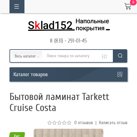
0
ОГ
ТОВАРОВ
8 (831) - 291-01-45
Кабинет
Весь каталог
Обратный
товаров
Каталог
звонок
Бытовой ламинат Tarkett
8
Cruise Costa
(831)
-
0 отзывов
|
Написать отзыв
291-
01-
Хит