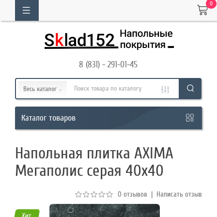
0
ОГ
ТОВАРОВ
8 (831) - 291-01-45
Кабинет
Весь каталог
Обратный
товаров
Каталог
звонок
Напольная плитка AXIMA
8
Мегаполис серая 40х40
(831)
-
0 отзывов
|
Написать отзыв
291-
01-
Хит