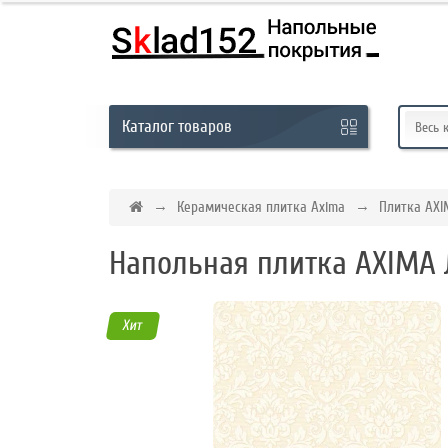
Кабинет
Каталог
товаров
Обратный
Весь 
звонок
Керамическая плитка Axima
Плитка AXI
8
Напольная плитка AXIMA Л
(831)
-
291-
Хит
01-
45