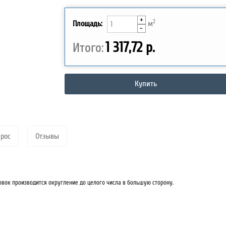
+
2
Площадь:
м
-
1 317,72 р.
Итого:
Купить
прос
Отзывы
овок производится округление до целого числа в большую сторону.