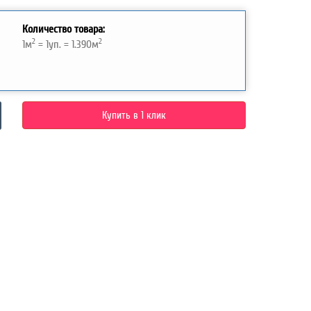
Количество товара:
2
2
1
м
=
1
уп. =
1.390
м
Купить в 1 клик