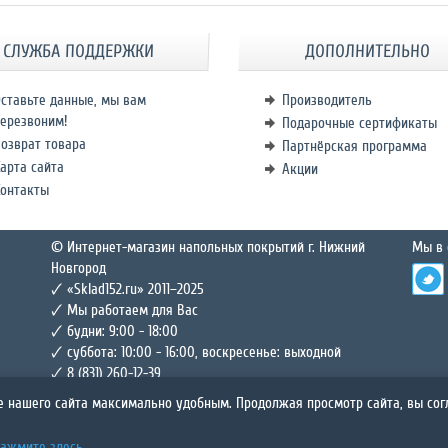
СЛУЖБА ПОДДЕРЖКИ
ДОПОЛНИТЕЛЬНО
ставьте данные, мы вам
Производитель
ерезвоним!
Подарочные сертификаты
озврат товара
Партнёрская программа
арта сайта
Акции
Контакты
© Интернет-магазин напольных покрытий г. Нижний
Мы в 
Новгород
🗸 «Sklad152.ru» 2011–2025
🗸 Мы работаем для Вас
🗸 будни: 9:00 - 18:00
🗸 суббота: 10:00 - 16:00, воскресенье: выходной
🗸 8 (831) 260-12-39
е нашего сайта максимально удобным. Продолжая просмотр сайта, вы со
айта только для личного некоммерческого использования, при условии сохранения вами все
опиях. Запрещается изменять материалы этого Сайта, а также распространять или демонст
ажмите здесь.