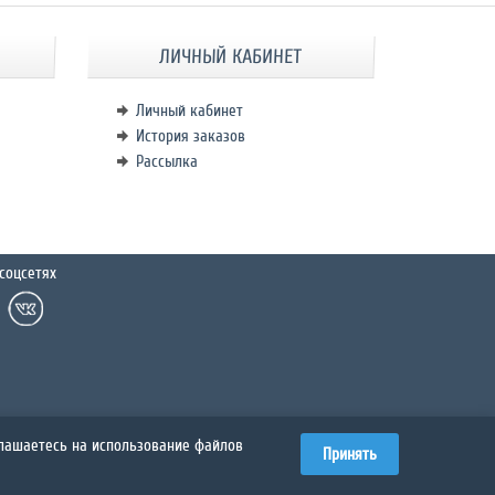
ЛИЧНЫЙ КАБИНЕТ
Личный кабинет
История заказов
Рассылка
соцсетях
глашаетесь на использование файлов
Принять
й информации об авторском праве и других сведений о праве
рировать их в любом виде или использовать их любым другим