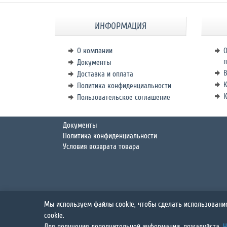
ИНФОРМАЦИЯ
О компании
О
п
Документы
В
Доставка и оплата
К
Политика конфиденциальности
Пользовательское соглашение
Документы
Политика конфиденциальности
Условия возврата товара
Мы используем файлы cookie, чтобы сделать использовани
Сайт разрешает вам просматривать и загружать материалы этого с
cookie.
собственности, содержащихся в исходных материалах и любых их к
Для получения дополнительной информации, пожалуйста,
Н