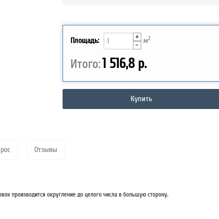
+
2
Площадь:
м
-
1 516,8 р.
Итого:
Купить
прос
Отзывы
овок производится округление до целого числа в большую сторону.