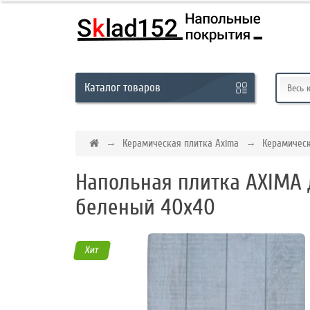
Кабинет
Каталог
товаров
Обратный
Весь 
звонок
Керамическая плитка Axima
Керамическ
8
Напольная плитка AXIMA 
(831)
беленый 40х40
-
291-
01-
Хит
45