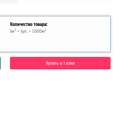
Количество товара:
2
2
1
м
=
1
уп. =
1.600
м
Купить в 1 клик