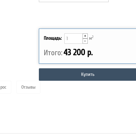
+
2
Площадь:
м
-
43 200 р.
Итого:
Купить
прос
Отзывы