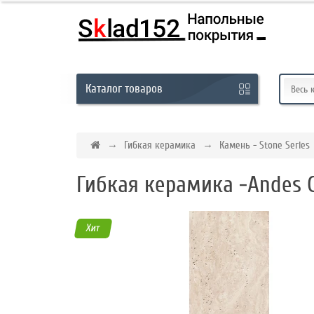
Кабинет
Каталог
товаров
Обратный
Весь 
звонок
Гибкая керамика
Камень - Stone Series
8
Гибкая керамика -Andes 
(831)
-
291-
Хит
01-
45