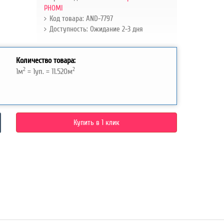
РНОMI
Код товара: AND-7797
Доступность: Ожидание 2-3 дня
Количество товара:
2
2
1
м
=
1
уп. =
11.520
м
Купить в 1 клик