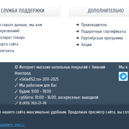
СЛУЖБА ПОДДЕРЖКИ
ДОПОЛНИТЕЛЬНО
ставьте данные, мы вам
Производитель
ерезвоним!
Подарочные сертификаты
озврат товара
Партнёрская программа
арта сайта
Акции
Контакты
© Интернет-магазин напольных покрытий г. Нижний
Мы в 
Новгород
🗸 «Sklad152.ru» 2011–2025
🗸 Мы работаем для Вас
🗸 будни: 9:00 - 18:00
🗸 суббота: 10:00 - 16:00, воскресенье: выходной
🗸 8 (831) 260-12-39
е нашего сайта максимально удобным. Продолжая просмотр сайта, вы со
айта только для личного некоммерческого использования, при условии сохранения вами все
опиях. Запрещается изменять материалы этого Сайта, а также распространять или демонст
ажмите здесь.
зование этих материалов на других сайтах или в компьютерных сетях запрещается.