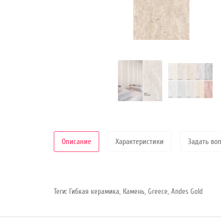
Режим
работы
Контакты
Описание
Характеристики
Задать во
Теги:
Гибкая керамика
,
Камень
,
Greece
,
Andes Gold