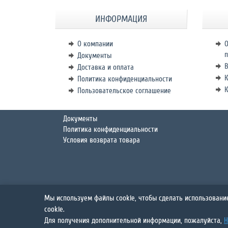
ИНФОРМАЦИЯ
О компании
О
п
Документы
В
Доставка и оплата
К
Политика конфиденциальности
Пользовательское соглашение
Документы
Политика конфиденциальности
Условия возврата товара
Мы используем файлы cookie, чтобы сделать использовани
Сайт разрешает вам просматривать и загружать материалы этого с
cookie.
собственности, содержащихся в исходных материалах и любых их к
Для получения дополнительной информации, пожалуйста,
Н
образом для общественных или коммерческих целей. Любое исполь