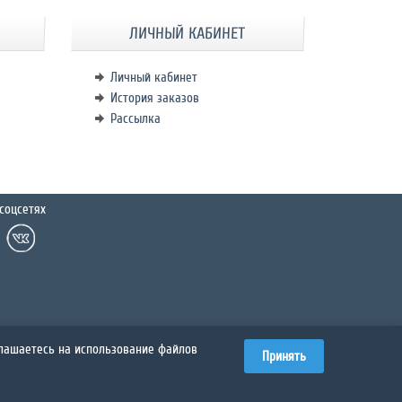
ЛИЧНЫЙ КАБИНЕТ
Личный кабинет
История заказов
Рассылка
соцсетях
глашаетесь на использование файлов
Принять
й информации об авторском праве и других сведений о праве
рировать их в любом виде или использовать их любым другим