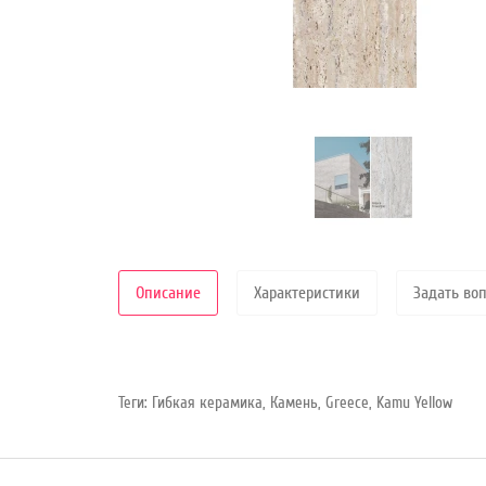
Режим
работы
Контакты
Описание
Характеристики
Задать во
Теги:
Гибкая керамика
,
Камень
,
Greece
,
Kamu Yellow