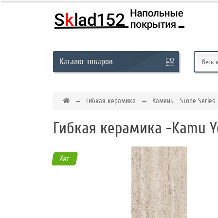
Кабинет
Каталог
товаров
Обратный
Весь 
звонок
Гибкая керамика
Камень - Stone Series
8
Гибкая керамика -Kamu Y
(831)
-
291-
Хит
01-
45