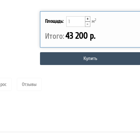
+
2
Площадь:
м
-
43 200 р.
Итого:
Купить
прос
Отзывы