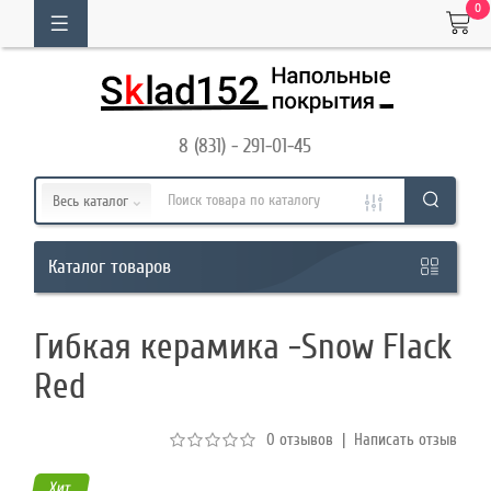
0
ОГ
ТОВАРОВ
8 (831) - 291-01-45
Кабинет
Весь каталог
Обратный
товаров
Каталог
звонок
Гибкая керамика -Snow Flack
8
Red
(831)
-
0 отзывов
|
Написать отзыв
291-
01-
Хит