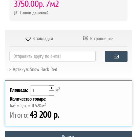
р.
3750.00р.
/м2
Нашли дешевле?
В закладки
В сравнение
Артикул: Snow Flack Red
+
2
Площадь:
м
-
Количество товара:
2
2
1
м
=
1
уп. =
11.520
м
43 200 р.
Итого: