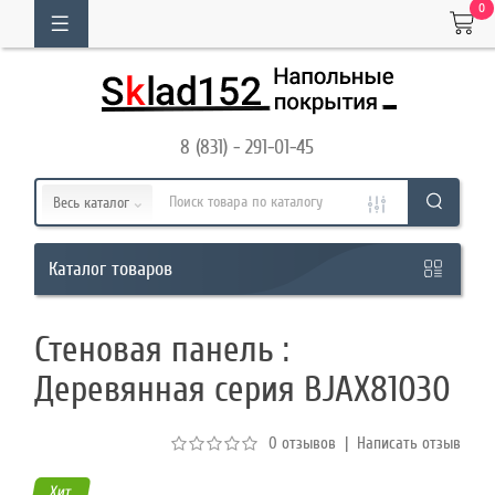
0
ОГ
ТОВАРОВ
8 (831) - 291-01-45
Кабинет
Весь каталог
Обратный
товаров
Каталог
звонок
Стеновая панель :
8
Деревянная серия BJAX81030
(831)
-
0 отзывов
|
Написать отзыв
291-
01-
Хит