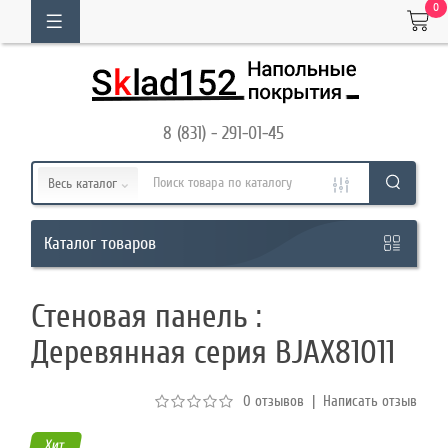
0
ОГ
ТОВАРОВ
8 (831) - 291-01-45
Кабинет
Весь каталог
Обратный
товаров
Каталог
звонок
Стеновая панель :
8
Деревянная серия BJAX81011
(831)
-
0 отзывов
|
Написать отзыв
291-
01-
Хит