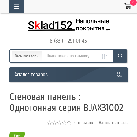
0
ОГ
ТОВАРОВ
8 (831) - 291-01-45
Кабинет
Весь каталог
Обратный
товаров
Каталог
звонок
Стеновая панель :
8
Однотонная серия BJAX31002
(831)
-
0 отзывов
|
Написать отзыв
291-
01-
Хит