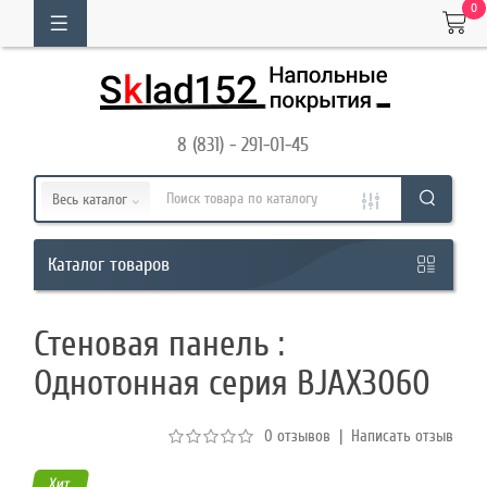
0
ОГ
ТОВАРОВ
8 (831) - 291-01-45
Кабинет
Весь каталог
Обратный
товаров
Каталог
звонок
Стеновая панель :
8
Однотонная серия BJAX3060
(831)
-
0 отзывов
|
Написать отзыв
291-
01-
Хит