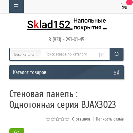
0
ОГ
ТОВАРОВ
8 (831) - 291-01-45
Кабинет
Весь каталог
Обратный
товаров
Каталог
звонок
Стеновая панель :
8
Однотонная серия BJAX3023
(831)
-
0 отзывов
|
Написать отзыв
291-
01-
Хит