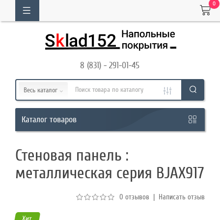
0
ОГ
ТОВАРОВ
8 (831) - 291-01-45
Кабинет
Весь каталог
Обратный
товаров
Каталог
звонок
Стеновая панель :
8
металлическая серия BJAX917
(831)
-
0 отзывов
|
Написать отзыв
291-
01-
Хит