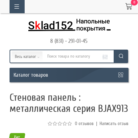
0
ОГ
ТОВАРОВ
8 (831) - 291-01-45
Кабинет
Весь каталог
Обратный
товаров
Каталог
звонок
Стеновая панель :
8
металлическая серия BJAX913
(831)
-
0 отзывов
|
Написать отзыв
291-
01-
Хит