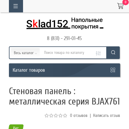
0
ОГ
ТОВАРОВ
8 (831) - 291-01-45
Кабинет
Весь каталог
Обратный
товаров
Каталог
звонок
Стеновая панель :
8
металлическая серия BJAX761
(831)
-
0 отзывов
|
Написать отзыв
291-
01-
Хит