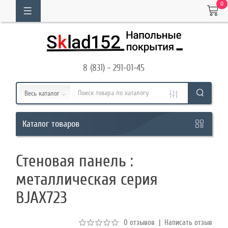
0
ОГ
ТОВАРОВ
8 (831) - 291-01-45
Кабинет
Весь каталог
Обратный
товаров
Каталог
звонок
Стеновая панель :
8
металлическая серия
(831)
BJAX723
-
291-
0 отзывов
|
Написать отзыв
01-