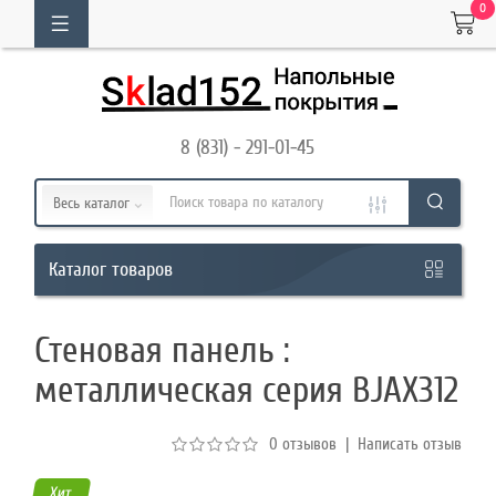
0
ОГ
ТОВАРОВ
8 (831) - 291-01-45
Кабинет
Весь каталог
Обратный
товаров
Каталог
звонок
Стеновая панель :
8
металлическая серия BJAX312
(831)
-
0 отзывов
|
Написать отзыв
291-
01-
Хит