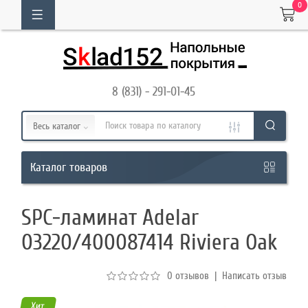
0
ОГ
ТОВАРОВ
8 (831) - 291-01-45
Кабинет
Весь каталог
Обратный
товаров
Каталог
звонок
SPC-ламинат Adelar
8
03220/400087414 Riviera Оаk
(831)
-
0 отзывов
|
Написать отзыв
291-
01-
Хит