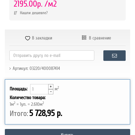
р.
2195.00р.
/м2
Нашли дешевле?
В закладки
В сравнение
Артикул: 03220/400087414
+
2
Площадь:
м
-
Количество товара:
2
2
1
м
=
1
уп. =
2.610
м
5 728,95 р.
Итого: