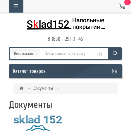
0
ОГ
ТОВАРОВ
8 (831) - 291-01-45
Кабинет
Весь каталог
Обратный
товаров
Каталог
звонок
Документы
8
Документы
(831)
-
291-
01-